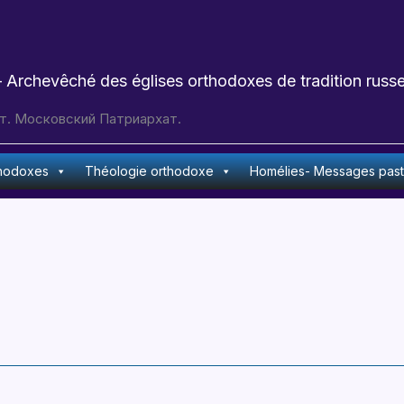
 Archevêché des églises orthodoxes de tradition russe
т. Московский Патриархат.
thodoxes
Théologie orthodoxe
Homélies- Messages pas