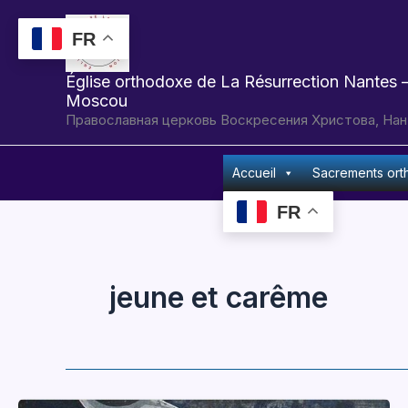
Aller
au
FR
contenu
Église orthodoxe de La Résurrection Nantes –
Moscou
Православная церковь Воскресения Христова, Нан
Accueil
Sacrements or
FR
jeune et carême