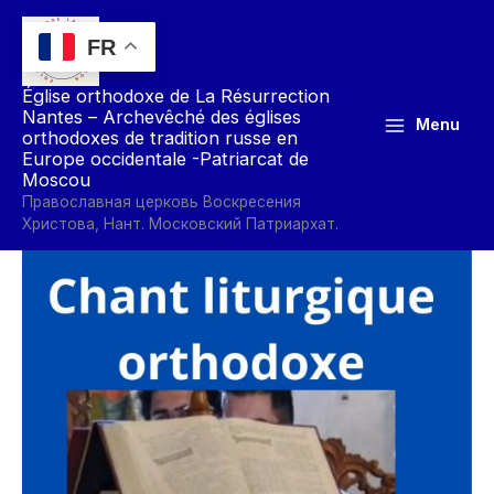
Aller
au
FR
contenu
Église orthodoxe de La Résurrection
Nantes – Archevêché des églises
Menu
orthodoxes de tradition russe en
Europe occidentale -Patriarcat de
Moscou
Православная церковь Воскресения
Христова, Нант. Московский Патриархат.