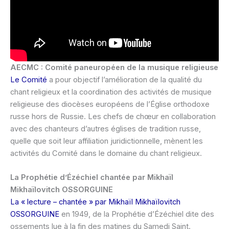
AECMC : Comité paneuropéen de la musique religieuse
Le Comité
a pour objectif l’amélioration de la qualité du
chant religieux et la coordination des activités de musique
religieuse des diocèses européens de l’Église orthodoxe
russe hors de Russie. Les chefs de chœur en collaboration
avec des chanteurs d’autres églises de tradition russe,
quelle que soit leur affiliation juridictionnelle, mènent les
activités du Comité dans le domaine du chant religieux.
La Prophétie d’Ézéchiel chantée par Mikhaïl
Mikhaïlovitch OSSORGUINE
La « lecture – chantée » par Mikhaïl Mikhaïlovitch
OSSORGUINE
en 1949, de la Prophétie d’Ézéchiel dite des
ossements lue à la fin des matines du Samedi Saint.