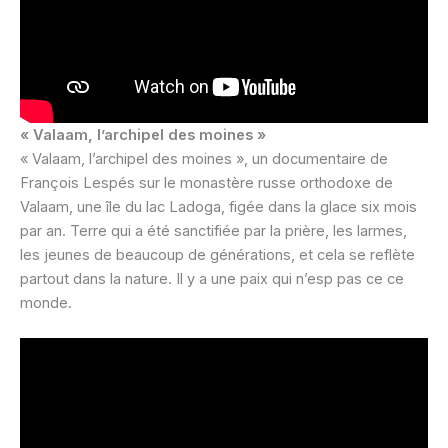
« Valaam, l’archipel des moines »
« Valaam, l’archipel des moines », un documentaire de
François Lespés sur le monastère russe orthodoxe de
Valaam, une île du lac Ladoga, figée dans la glace six mois
par an. Terre qui a été sanctifiée par la prière, les larmes,
les jeunes de beaucoup de générations, et cela se reflète
partout dans la nature. Il y a une paix qui n’esp pas ce ce
monde.