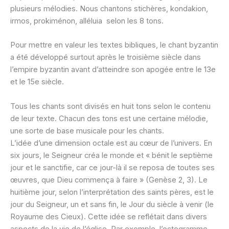
plusieurs mélodies. Nous chantons stichères, kondakion,
irmos, prokiménon, alléluia selon les 8 tons.
Pour mettre en valeur les textes bibliques, le chant byzantin
a été développé surtout après le troisième siècle dans
l’empire byzantin avant d’atteindre son apogée entre le 13e
et le 15e siècle.
Tous les chants sont divisés en huit tons selon le contenu
de leur texte. Chacun des tons est une certaine mélodie,
une sorte de base musicale pour les chants.
L’idée d’une dimension octale est au cœur de l’univers. En
six jours, le Seigneur créa le monde et « bénit le septième
jour et le sanctifie, car ce jour-là il se reposa de toutes ses
œuvres, que Dieu commença à faire » (Genèse 2, 3). Le
huitième jour, selon l’interprétation des saints pères, est le
jour du Seigneur, un et sans fin, le Jour du siècle à venir (le
Royaume des Cieux). Cette idée se reflétait dans divers
aspects de la vie de l’église. Par exemple, l’octogramme