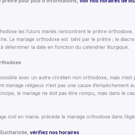
le prêtre pour plus d’informations,
voir nos horaires de lit
odoxe les futurs mariés rencontrent le prêtre orthodoxe. I
che. Le mariage orthodoxe est béni par le prêtre ; le diac
 à déterminer la date en fonction du calendrier liturgique.
orthodoxe
t possible avec un autre chrétien non orthodoxe, mais n’es
 mariage religieux n’est pas une cause d’empêchement au mar
rincipe, le mariage ne doit pas être rompu, mais dans le cas 
e civil en mairie. précède le mariage orthodoxe dans l’égli
’Eucharistie,
vérifiez nos horaires