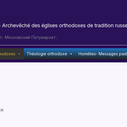
 Archevêché des églises orthodoxes de tradition russe
т. Московский Патриархат.
thodoxes
Théologie orthodoxe
Homélies- Messages pas
xe