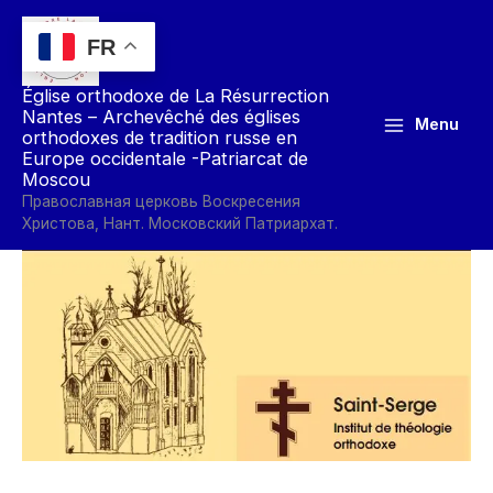
Aller
au
FR
contenu
Église orthodoxe de La Résurrection
Nantes – Archevêché des églises
Menu
orthodoxes de tradition russe en
Europe occidentale -Patriarcat de
Moscou
Православная церковь Воскресения
Христова, Нант. Московский Патриархат.