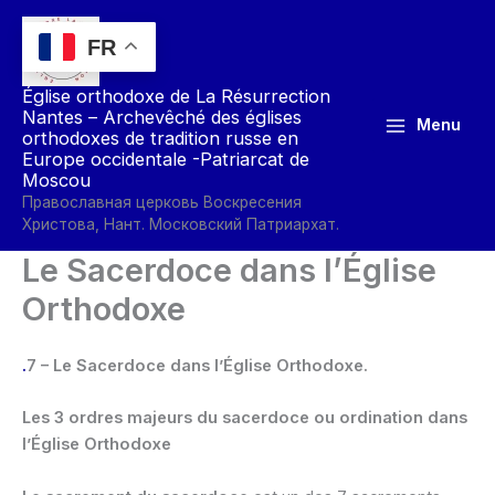
Aller
au
FR
contenu
Église orthodoxe de La Résurrection
Nantes – Archevêché des églises
Menu
orthodoxes de tradition russe en
Europe occidentale -Patriarcat de
Moscou
Православная церковь Воскресения
Христова, Нант. Московский Патриархат.
Le Sacerdoce dans l’Église
Orthodoxe
.
7 –
Le Sacerdoce dans l’Église Orthodoxe.
Les 3 ordres majeurs du sacerdoce ou ordination dans
l’Église Orthodoxe