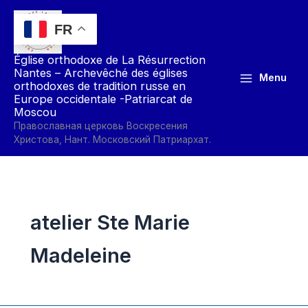
Aller
au
FR
contenu
Église orthodoxe de La Résurrection
Nantes – Archevêché des églises
Menu
orthodoxes de tradition russe en
Europe occidentale -Patriarcat de
Moscou
Православная церковь Воскресения
Христова, Нант. Московский Патриархат.
atelier Ste Marie
Madeleine