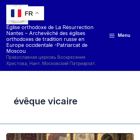
Aller
au
FR
contenu
Église orthodoxe de La Résurrection
Nantes – Archevêché des églises
Menu
orthodoxes de tradition russe en
Europe occidentale -Patriarcat de
Moscou
Православная церковь Воскресения
Христова, Нант. Московский Патриархат.
évêque vicaire