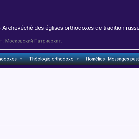
 Archevêché des églises orthodoxes de tradition russe
т. Московский Патриархат.
thodoxes
Théologie orthodoxe
Homélies- Messages pas