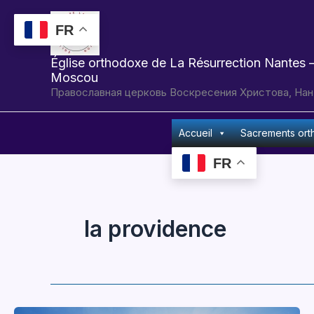
Aller
au
FR
contenu
Église orthodoxe de La Résurrection Nantes –
Moscou
Православная церковь Воскресения Христова, Нан
Accueil
Sacrements or
FR
la providence