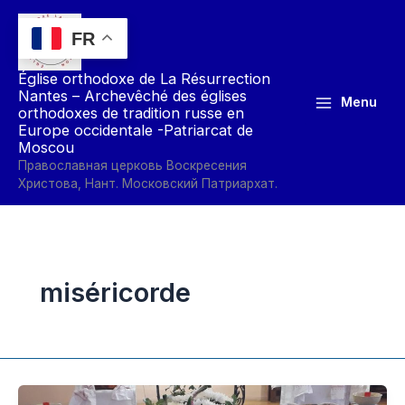
Aller
au
FR
contenu
Église orthodoxe de La Résurrection
Nantes – Archevêché des églises
Menu
orthodoxes de tradition russe en
Europe occidentale -Patriarcat de
Moscou
Православная церковь Воскресения
Христова, Нант. Московский Патриархат.
miséricorde