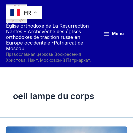
Aller
au
FR
contenu
Église orthodoxe de La Résurrection
Nantes – Archevêché des églises
Menu
orthodoxes de tradition russe en
Europe occidentale -Patriarcat de
Moscou
Православная церковь Воскресения
Христова, Нант. Московский Патриархат.
oeil lampe du corps