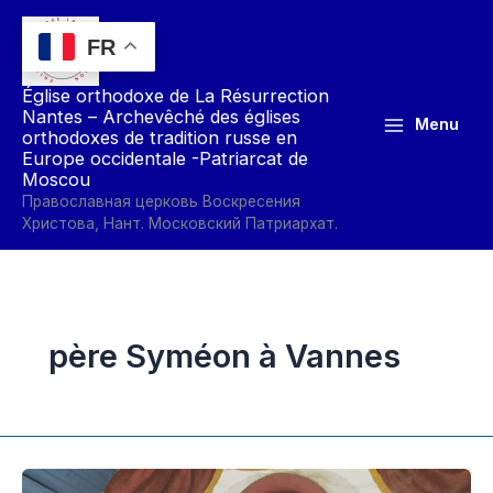
Aller
au
FR
contenu
Église orthodoxe de La Résurrection
Nantes – Archevêché des églises
Menu
orthodoxes de tradition russe en
Europe occidentale -Patriarcat de
Moscou
Православная церковь Воскресения
Христова, Нант. Московский Патриархат.
père Syméon à Vannes