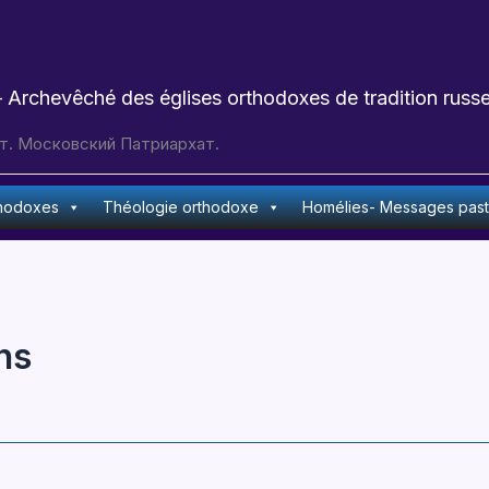
 Archevêché des églises orthodoxes de tradition russe
т. Московский Патриархат.
thodoxes
Théologie orthodoxe
Homélies- Messages pas
ns