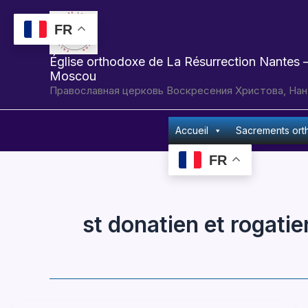
Aller
au
FR
contenu
Église orthodoxe de La Résurrection Nantes –
Moscou
Православная церковь Воскресения Христова, Нан
Accueil
Sacrements or
FR
st donatien et rogatie