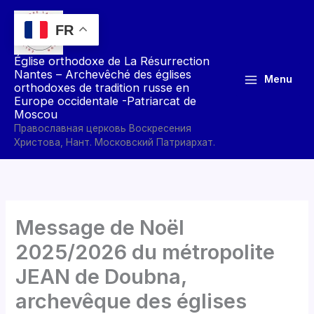
Aller
au
FR
contenu
Église orthodoxe de La Résurrection
Nantes – Archevêché des églises
Menu
orthodoxes de tradition russe en
Europe occidentale -Patriarcat de
Moscou
Православная церковь Воскресения
Христова, Нант. Московский Патриархат.
Message de Noël
2025/2026 du métropolite
JEAN de Doubna,
archevêque des églises