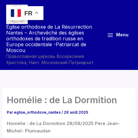
Aller
au
FR
contenu
Église orthodoxe de La Résurrection
Nantes – Archevêché des églises
Menu
orthodoxes de tradition russe en
Europe occidentale -Patriarcat de
Moscou
Православная церковь Воскресения
Христова, Нант. Московский Патриархат.
Homélie : de La Dormition
Par
eglise_orthodoxe_nantes
/
28 août 2025
Homélie : de La Dormition 28/08/2025 Père Jean-
Michel- Plumaudan